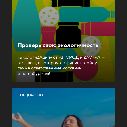
Проверь свою экологичность
«ЭкологиZAция» от +1ГОРОД и ZAVTRA —
это квест, в котором до финиша дойдут
самые ответственные москвичи
и петербуржцы!
СПЕЦПРОЕКТ