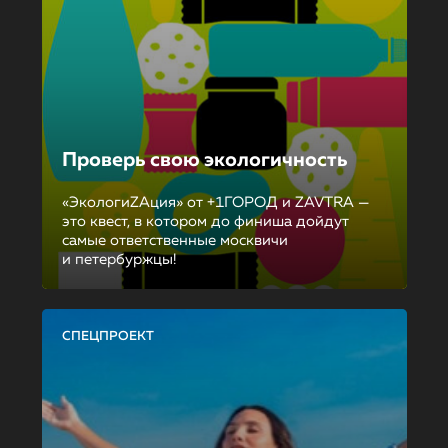
Проверь свою экологичность
«ЭкологиZAция» от +1ГОРОД и ZAVTRA —
это квест, в котором до финиша дойдут
самые ответственные москвичи
и петербуржцы!
СПЕЦПРОЕКТ