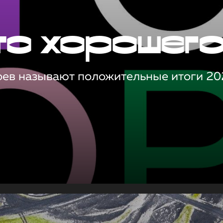
то хорошег
оев называют положительные итоги 20