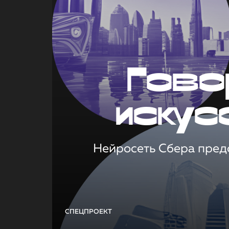
Гово
искус
Нейросеть Сбера предс
СПЕЦПРОЕКТ