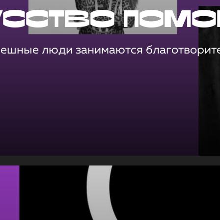
усство помо
пешные люди занимаются благотворит