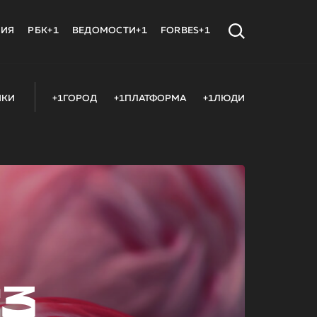
МИЯ
РБК+1
ВЕДОМОСТИ+1
FORBES+1
ИКИ
+1ГОРОД
+1ПЛАТФОРМА
+1ЛЮДИ
23