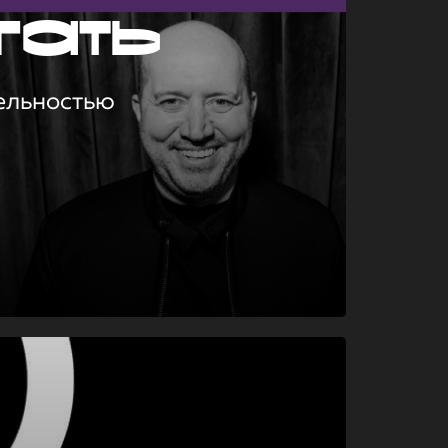
гать
ельностью