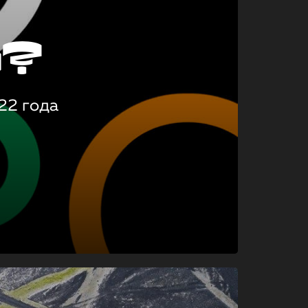
о?
22 года