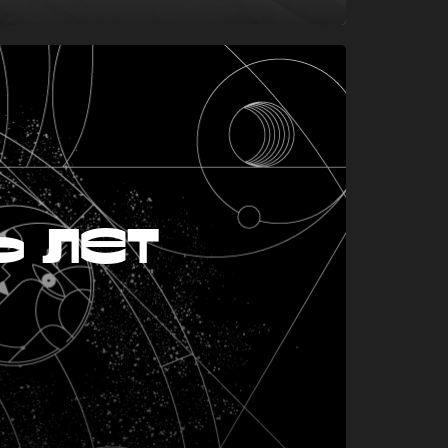
ь лет