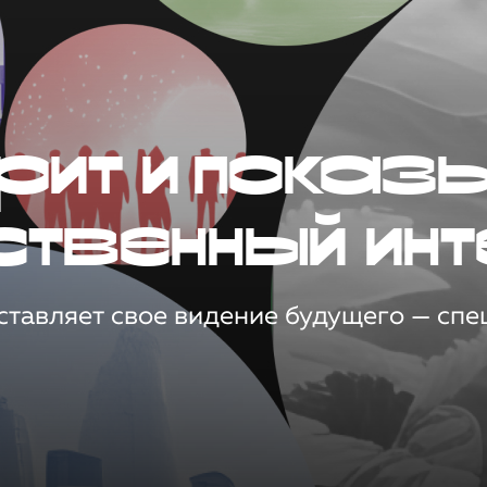
рит и показ
ственный инт
тавляет свое видение будущего — спец