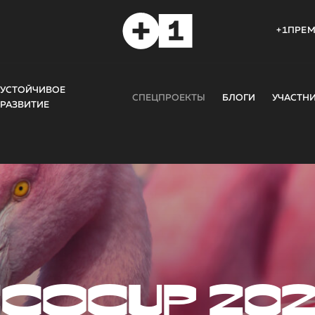
+1ПРЕ
УСТОЙЧИВОЕ
СПЕЦПРОЕКТЫ
БЛОГИ
УЧАСТН
РАЗВИТИЕ
COCUP 20