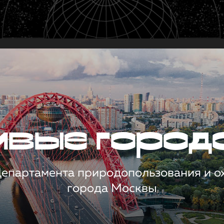
чивые город
 Департамента природопользования и 
города Москвы