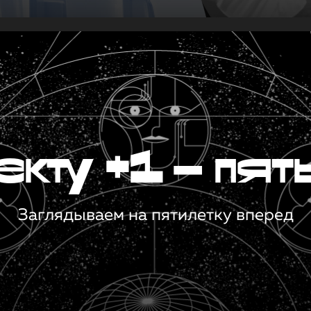
кту +1 — пят
Заглядываем на пятилетку вперед