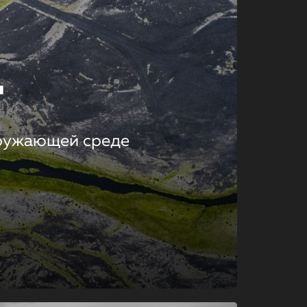
т
кружающей среде