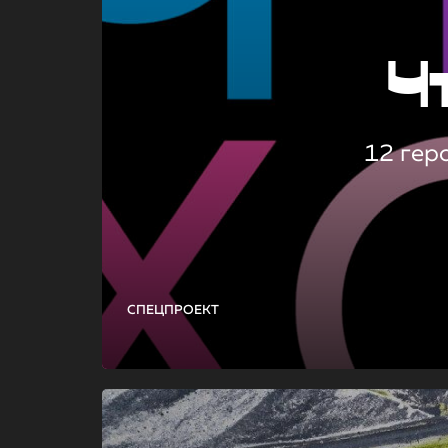
Ч
12 гер
СПЕЦПРОЕКТ