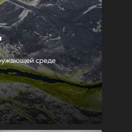
т
кружающей среде