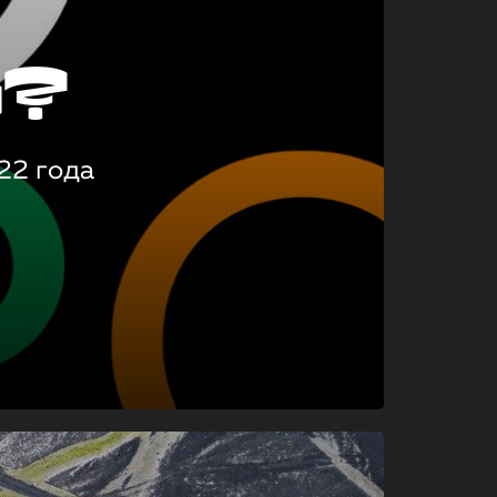
о?
22 года