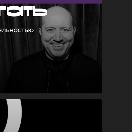
гать
ельностью