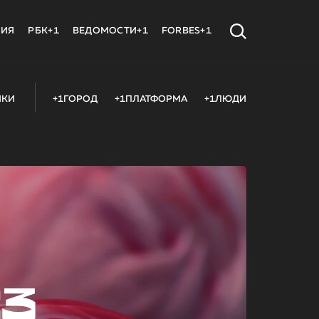
МИЯ
РБК+1
ВЕДОМОСТИ+1
FORBES+1
ИКИ
+1ГОРОД
+1ПЛАТФОРМА
+1ЛЮДИ
23