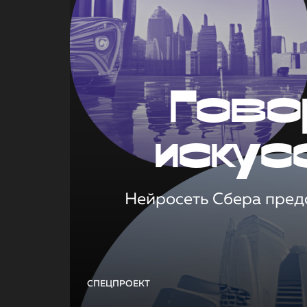
Гово
искус
Нейросеть Сбера предс
СПЕЦПРОЕКТ