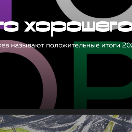
то хорошег
оев называют положительные итоги 20