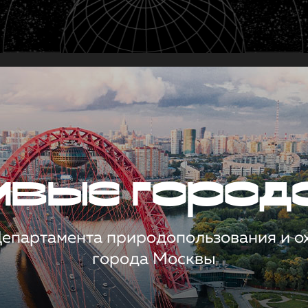
чивые город
 Департамента природопользования и 
города Москвы