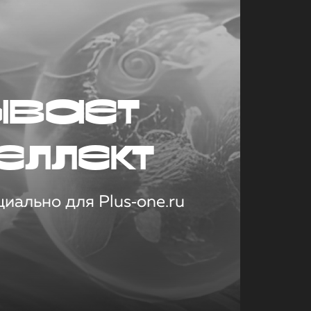
ывает
еллект
иально для Plus‑one.ru