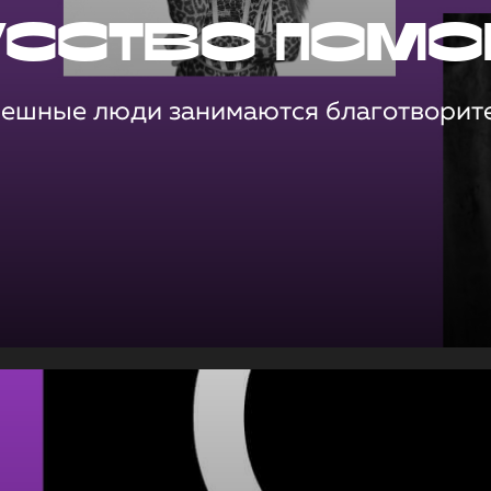
усство помо
пешные люди занимаются благотворит