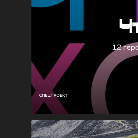
Ч
12 гер
СПЕЦПРОЕКТ