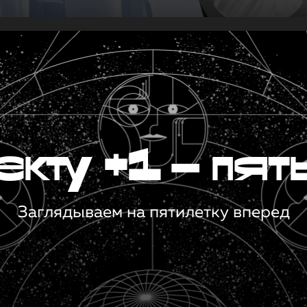
кту +1 — пят
Заглядываем на пятилетку вперед