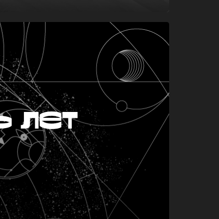
ь лет