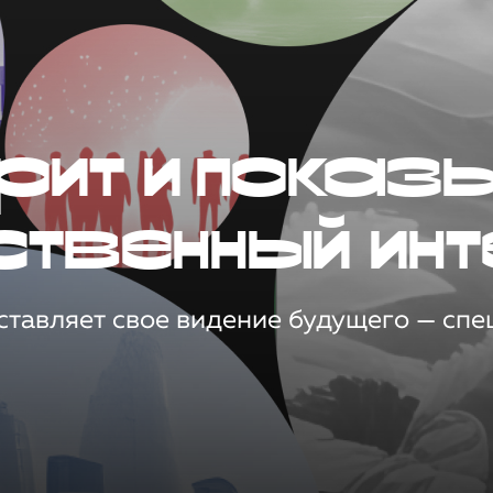
рит и показ
ственный инт
тавляет свое видение будущего — спец