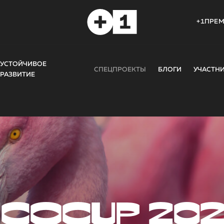
+1ПРЕ
УСТОЙЧИВОЕ
СПЕЦПРОЕКТЫ
БЛОГИ
УЧАСТН
РАЗВИТИЕ
COCUP 20