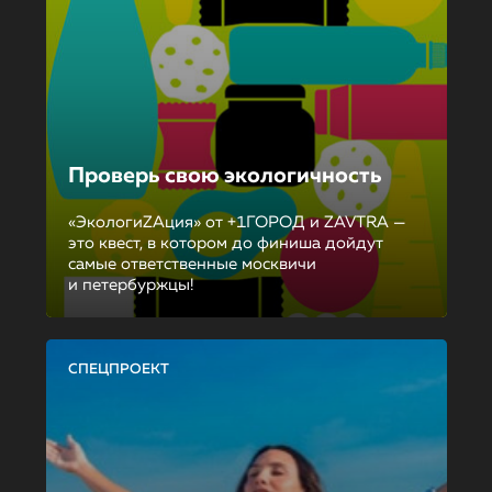
Проверь свою экологичность
«ЭкологиZAция» от +1ГОРОД и ZAVTRA —
это квест, в котором до финиша дойдут
самые ответственные москвичи
и петербуржцы!
СПЕЦПРОЕКТ