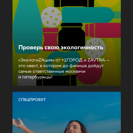
Проверь свою экологичность
«ЭкологиZAция» от +1ГОРОД и ZAVTRA —
это квест, в котором до финиша дойдут
самые ответственные москвичи
и петербуржцы!
СПЕЦПРОЕКТ