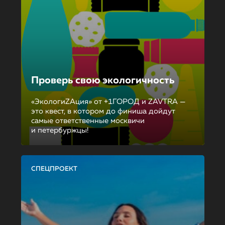
Проверь свою экологичность
«ЭкологиZAция» от +1ГОРОД и ZAVTRA —
это квест, в котором до финиша дойдут
самые ответственные москвичи
и петербуржцы!
СПЕЦПРОЕКТ