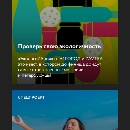
Проверь свою экологичность
«ЭкологиZAция» от +1ГОРОД и ZAVTRA —
это квест, в котором до финиша дойдут
самые ответственные москвичи
и петербуржцы!
СПЕЦПРОЕКТ