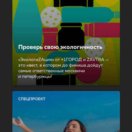
Проверь свою экологичность
«ЭкологиZAция» от +1ГОРОД и ZAVTRA —
это квест, в котором до финиша дойдут
самые ответственные москвичи
и петербуржцы!
СПЕЦПРОЕКТ