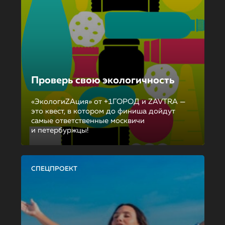
Проверь свою экологичность
«ЭкологиZAция» от +1ГОРОД и ZAVTRA —
это квест, в котором до финиша дойдут
самые ответственные москвичи
и петербуржцы!
СПЕЦПРОЕКТ