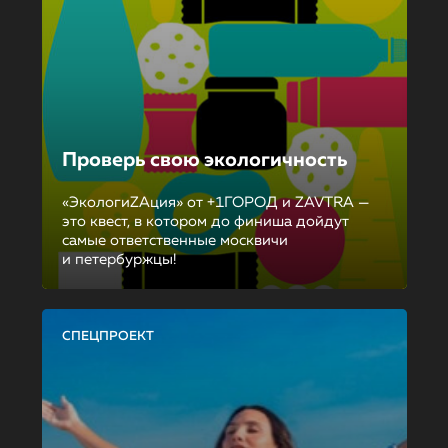
Проверь свою экологичность
«ЭкологиZAция» от +1ГОРОД и ZAVTRA —
это квест, в котором до финиша дойдут
самые ответственные москвичи
и петербуржцы!
СПЕЦПРОЕКТ