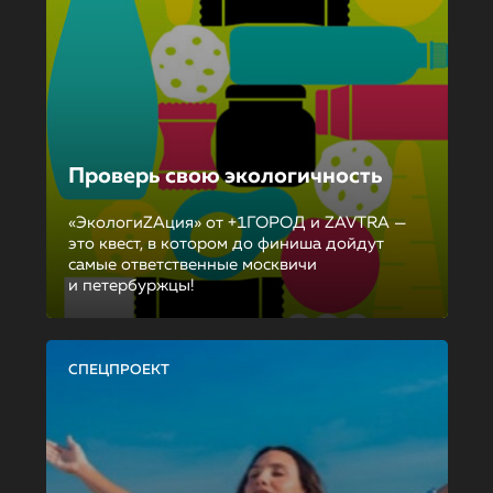
Проверь свою экологичность
«ЭкологиZAция» от +1ГОРОД и ZAVTRA —
это квест, в котором до финиша дойдут
самые ответственные москвичи
и петербуржцы!
СПЕЦПРОЕКТ