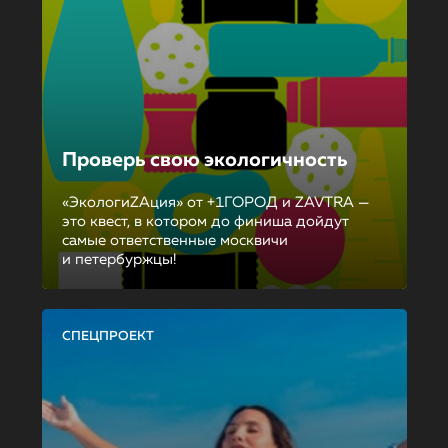
Проверь свою экологичность
«ЭкологиZAция» от +1ГОРОД и ZAVTRA —
это квест, в котором до финиша дойдут
самые ответственные москвичи
и петербуржцы!
СПЕЦПРОЕКТ