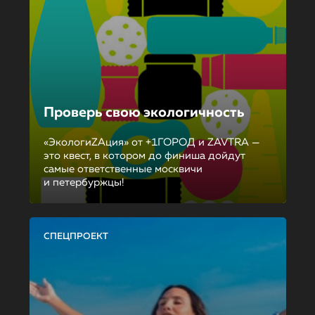
Проверь свою экологичность
«ЭкологиZAция» от +1ГОРОД и ZAVTRA —
это квест, в котором до финиша дойдут
самые ответственные москвичи
и петербуржцы!
СПЕЦПРОЕКТ