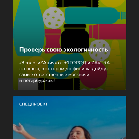
Проверь свою экологичность
«ЭкологиZAция» от +1ГОРОД и ZAVTRA —
это квест, в котором до финиша дойдут
самые ответственные москвичи
и петербуржцы!
СПЕЦПРОЕКТ