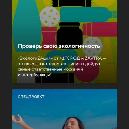
Проверь свою экологичность
«ЭкологиZAция» от +1ГОРОД и ZAVTRA —
это квест, в котором до финиша дойдут
самые ответственные москвичи
и петербуржцы!
СПЕЦПРОЕКТ