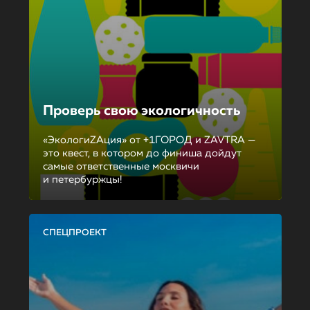
Проверь свою экологичность
«ЭкологиZAция» от +1ГОРОД и ZAVTRA —
это квест, в котором до финиша дойдут
самые ответственные москвичи
и петербуржцы!
СПЕЦПРОЕКТ