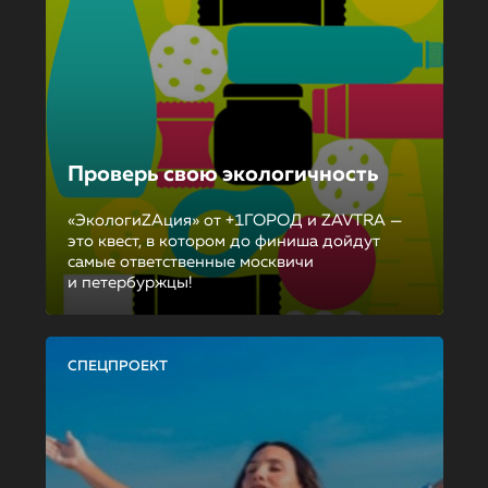
Проверь свою экологичность
«ЭкологиZAция» от +1ГОРОД и ZAVTRA —
это квест, в котором до финиша дойдут
самые ответственные москвичи
и петербуржцы!
СПЕЦПРОЕКТ