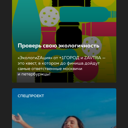
Проверь свою экологичность
«ЭкологиZAция» от +1ГОРОД и ZAVTRA —
это квест, в котором до финиша дойдут
самые ответственные москвичи
и петербуржцы!
СПЕЦПРОЕКТ