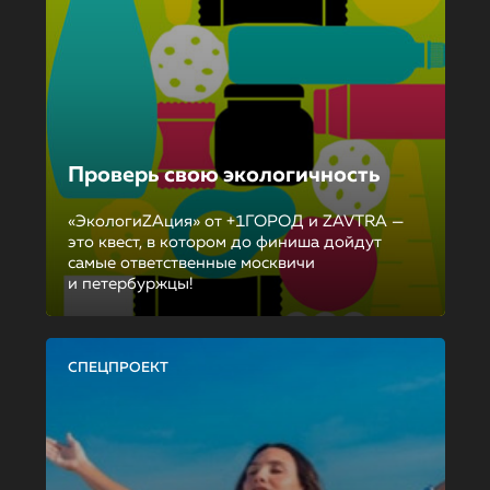
Проверь свою экологичность
«ЭкологиZAция» от +1ГОРОД и ZAVTRA —
это квест, в котором до финиша дойдут
самые ответственные москвичи
и петербуржцы!
СПЕЦПРОЕКТ