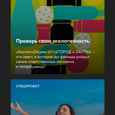
Проверь свою экологичность
«ЭкологиZAция» от +1ГОРОД и ZAVTRA —
это квест, в котором до финиша дойдут
самые ответственные москвичи
и петербуржцы!
СПЕЦПРОЕКТ