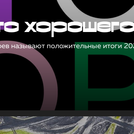
то хорошег
оев называют положительные итоги 20