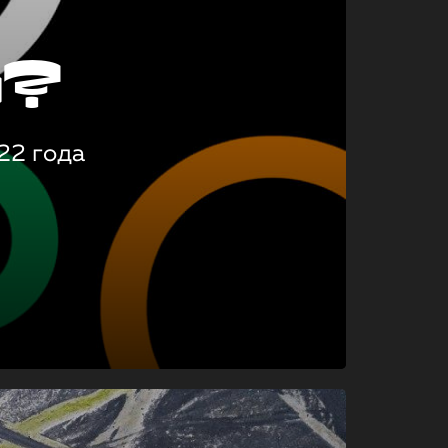
о?
22 года