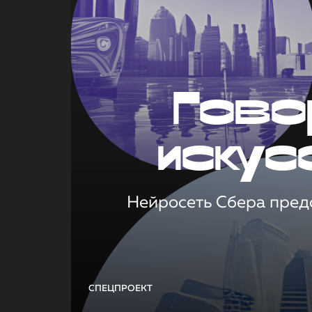
Гово
искус
Нейросеть Сбера предс
СПЕЦПРОЕКТ