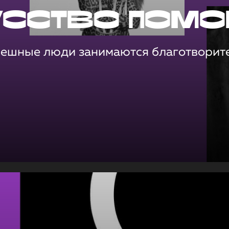
усство помо
пешные люди занимаются благотворит