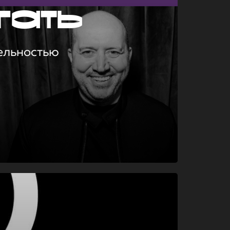
гать
ельностью