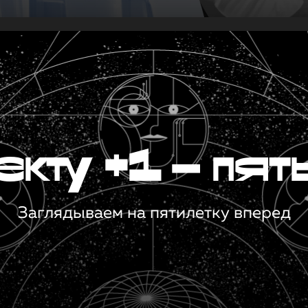
кту +1 — пят
Заглядываем на пятилетку вперед