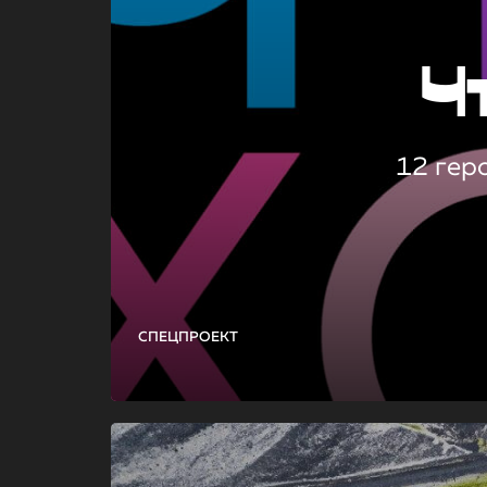
Ч
12 гер
СПЕЦПРОЕКТ