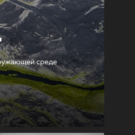
т
кружающей среде