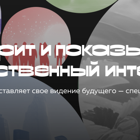
рит и показ
ственный инт
тавляет свое видение будущего — спец