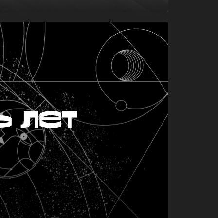
ь лет