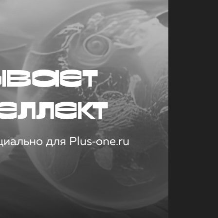
ывает
еллект
иально для Plus‑one.ru