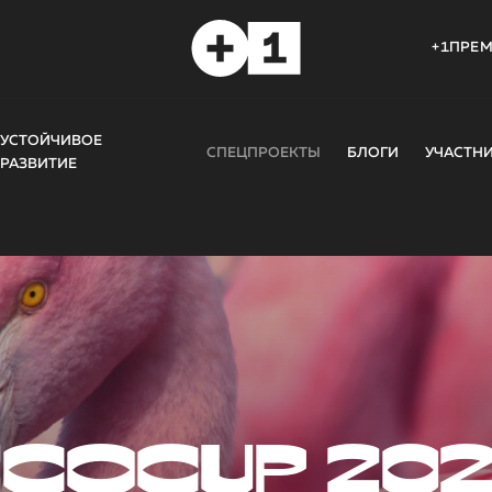
+1ПРЕ
УСТОЙЧИВОЕ
СПЕЦПРОЕКТЫ
БЛОГИ
УЧАСТН
РАЗВИТИЕ
COCUP 20