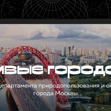
чивые город
 Департамента природопользования и 
города Москвы