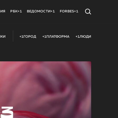
МИЯ
РБК+1
ВЕДОМОСТИ+1
FORBES+1
ИКИ
+1ГОРОД
+1ПЛАТФОРМА
+1ЛЮДИ
23