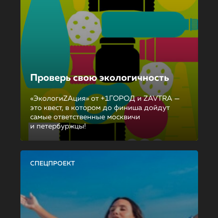
Проверь свою экологичность
«ЭкологиZAция» от +1ГОРОД и ZAVTRA —
это квест, в котором до финиша дойдут
самые ответственные москвичи
и петербуржцы!
СПЕЦПРОЕКТ