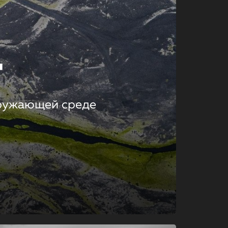
т
кружающей среде