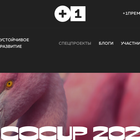
+1ПРЕ
УСТОЙЧИВОЕ
СПЕЦПРОЕКТЫ
БЛОГИ
УЧАСТН
РАЗВИТИЕ
COCUP 20