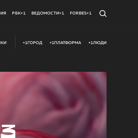
МИЯ
РБК+1
ВЕДОМОСТИ+1
FORBES+1
ИКИ
+1ГОРОД
+1ПЛАТФОРМА
+1ЛЮДИ
23