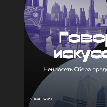
Гово
искус
Нейросеть Сбера предс
СПЕЦПРОЕКТ