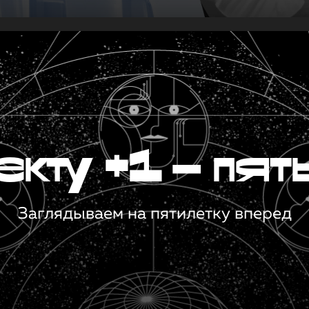
кту +1 — пят
Заглядываем на пятилетку вперед