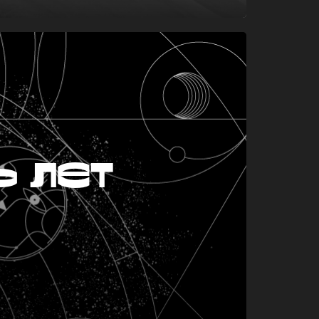
ь лет