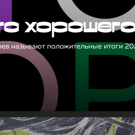
то хорошег
оев называют положительные итоги 20