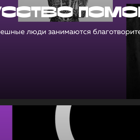
усство помо
пешные люди занимаются благотворит