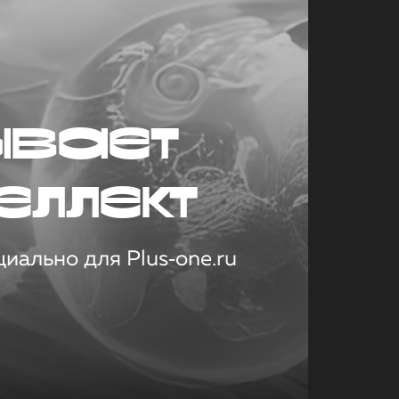
ывает
еллект
иально для Plus‑one.ru