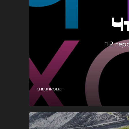
Ч
12 гер
СПЕЦПРОЕКТ