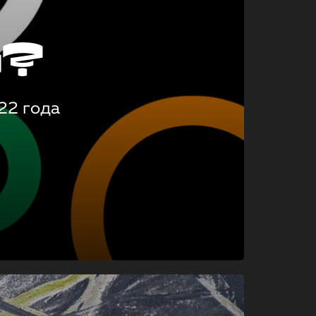
о?
22 года