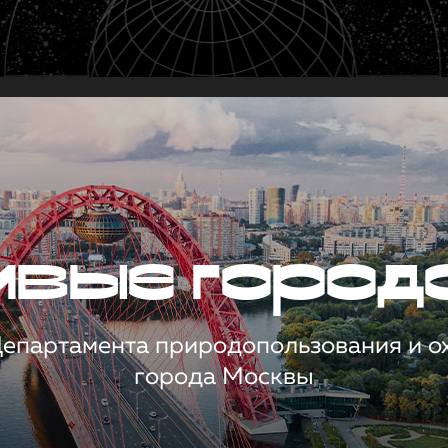
чивые город
 Департамента природопользования и 
города Москвы