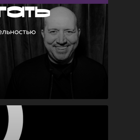
гать
ельностью