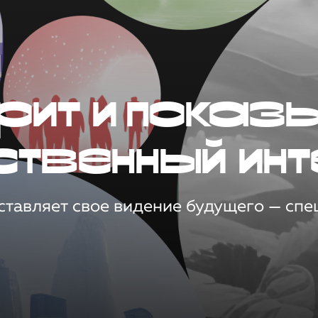
рит и показ
ственный инт
тавляет свое видение будущего — спец