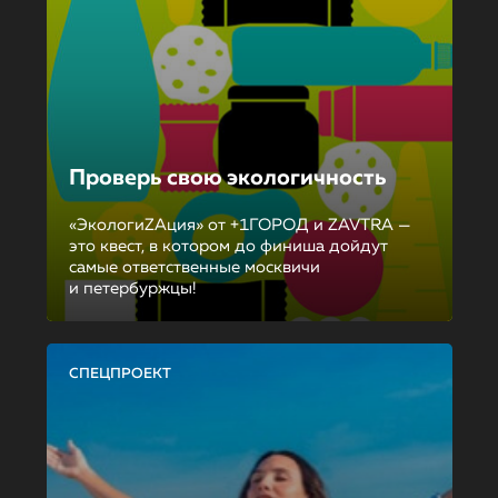
Проверь свою экологичность
«ЭкологиZAция» от +1ГОРОД и ZAVTRA —
это квест, в котором до финиша дойдут
самые ответственные москвичи
и петербуржцы!
СПЕЦПРОЕКТ