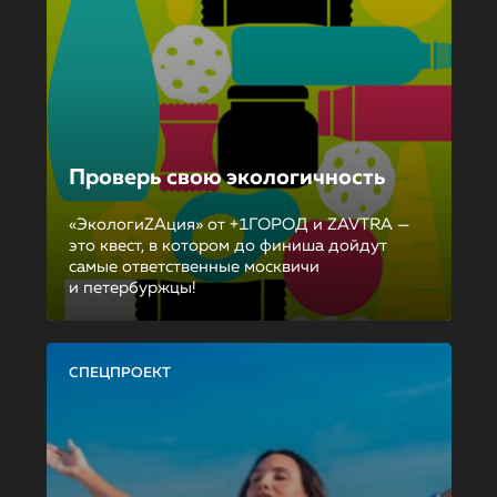
Проверь свою экологичность
«ЭкологиZAция» от +1ГОРОД и ZAVTRA —
это квест, в котором до финиша дойдут
самые ответственные москвичи
и петербуржцы!
СПЕЦПРОЕКТ