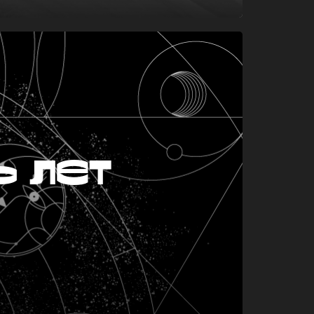
ь лет