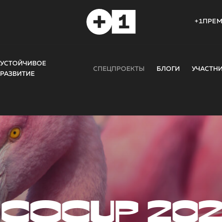
+1ПРЕ
УСТОЙЧИВОЕ
СПЕЦПРОЕКТЫ
БЛОГИ
УЧАСТН
РАЗВИТИЕ
COCUP 20