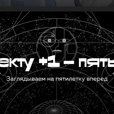
кту +1 — пят
Заглядываем на пятилетку вперед