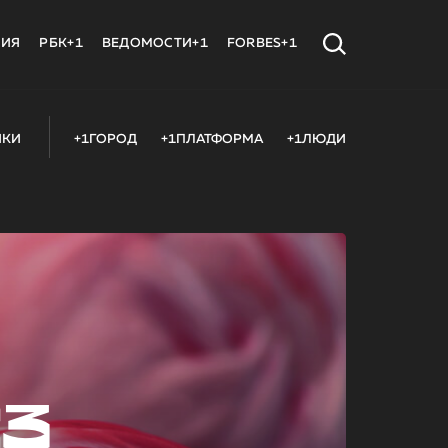
МИЯ
РБК+1
ВЕДОМОСТИ+1
FORBES+1
ИКИ
+1ГОРОД
+1ПЛАТФОРМА
+1ЛЮДИ
23