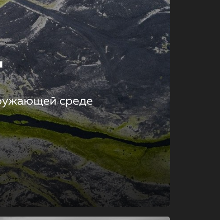
т
кружающей среде