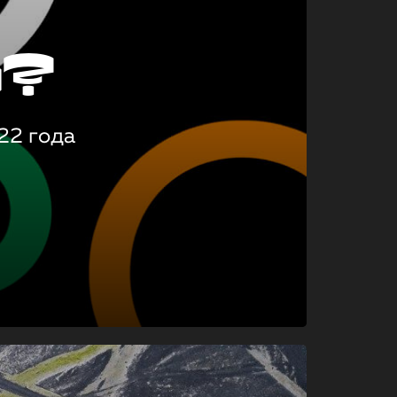
о?
22 года