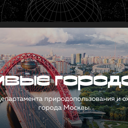
чивые город
 Департамента природопользования и 
города Москвы