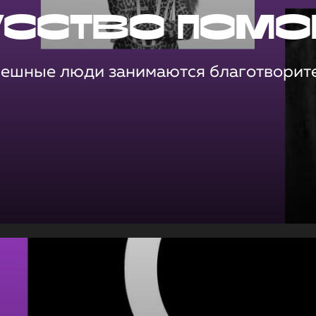
усство помо
пешные люди занимаются благотворит