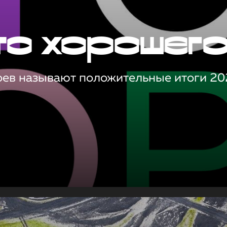
то хорошег
оев называют положительные итоги 20