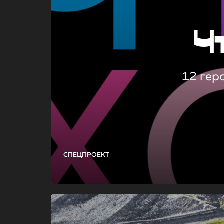
Ч
12 гер
СПЕЦПРОЕКТ