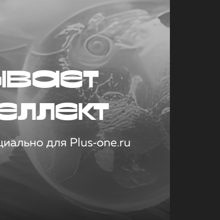
ывает
еллект
иально для Plus‑one.ru