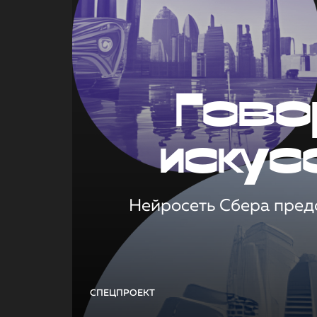
Гово
искус
Нейросеть Сбера предс
СПЕЦПРОЕКТ