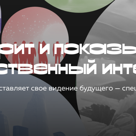
рит и показ
ственный инт
тавляет свое видение будущего — спец