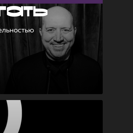
гать
ельностью