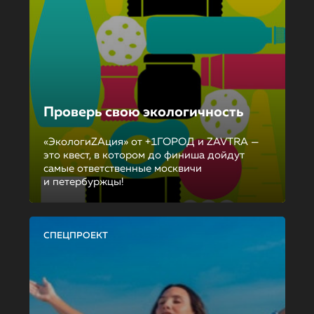
Проверь свою экологичность
«ЭкологиZAция» от +1ГОРОД и ZAVTRA —
это квест, в котором до финиша дойдут
самые ответственные москвичи
и петербуржцы!
СПЕЦПРОЕКТ