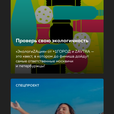
Проверь свою экологичность
«ЭкологиZAция» от +1ГОРОД и ZAVTRA —
это квест, в котором до финиша дойдут
самые ответственные москвичи
и петербуржцы!
СПЕЦПРОЕКТ