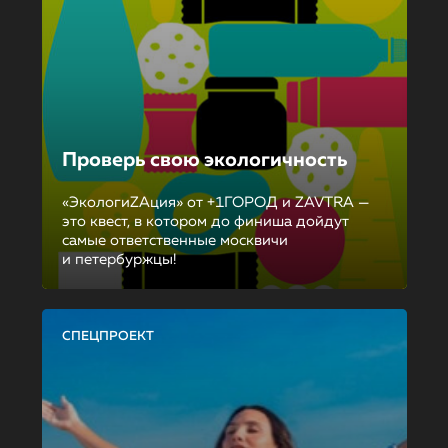
Проверь свою экологичность
«ЭкологиZAция» от +1ГОРОД и ZAVTRA —
это квест, в котором до финиша дойдут
самые ответственные москвичи
и петербуржцы!
СПЕЦПРОЕКТ