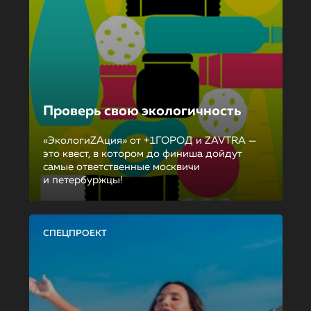
Проверь свою экологичность
«ЭкологиZAция» от +1ГОРОД и ZAVTRA —
это квест, в котором до финиша дойдут
самые ответственные москвичи
и петербуржцы!
СПЕЦПРОЕКТ