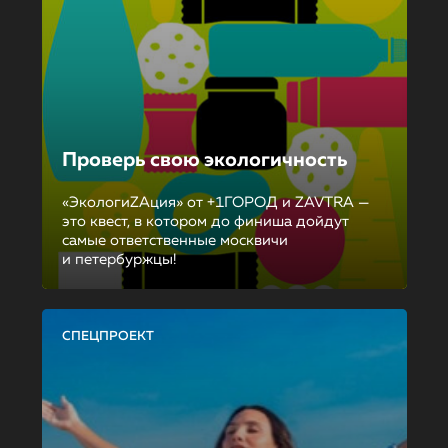
Проверь свою экологичность
«ЭкологиZAция» от +1ГОРОД и ZAVTRA —
это квест, в котором до финиша дойдут
самые ответственные москвичи
и петербуржцы!
СПЕЦПРОЕКТ