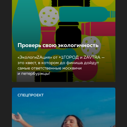
Проверь свою экологичность
«ЭкологиZAция» от +1ГОРОД и ZAVTRA —
это квест, в котором до финиша дойдут
самые ответственные москвичи
и петербуржцы!
СПЕЦПРОЕКТ