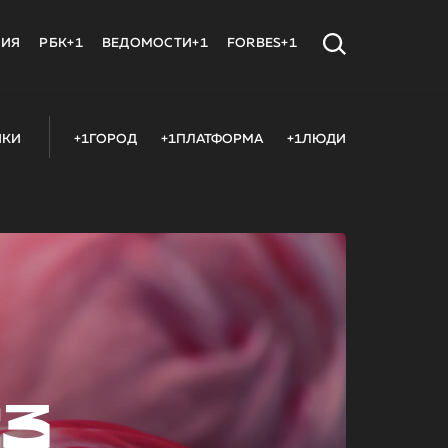
МИЯ
РБК+1
ВЕДОМОСТИ+1
FORBES+1
ИКИ
+1ГОРОД
+1ПЛАТФОРМА
+1ЛЮДИ
23