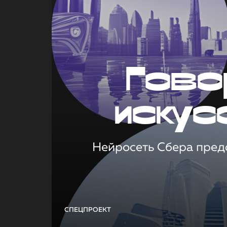
Гово
искус
Нейросеть Сбера предс
СПЕЦПРОЕКТ