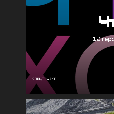
Ч
12 гер
СПЕЦПРОЕКТ