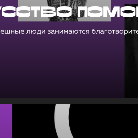
усство помо
пешные люди занимаются благотворит