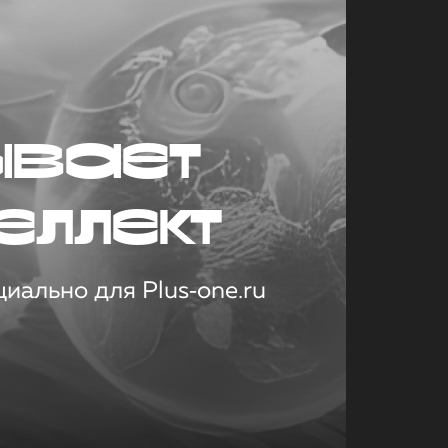
ывает
еллект
иально для Plus‑one.ru