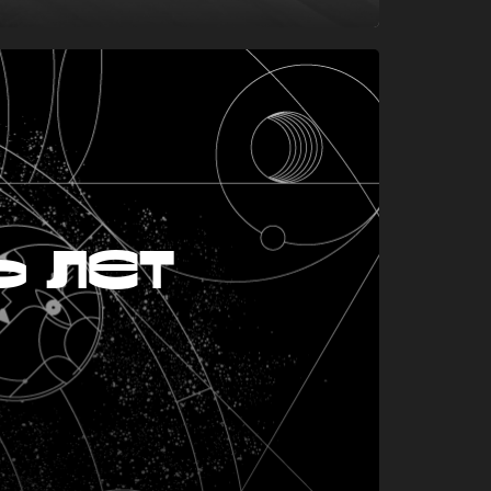
ь лет