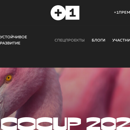
+1ПРЕ
УСТОЙЧИВОЕ
СПЕЦПРОЕКТЫ
БЛОГИ
УЧАСТН
РАЗВИТИЕ
COCUP 20