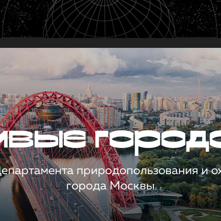
чивые город
 Департамента природопользования и 
города Москвы