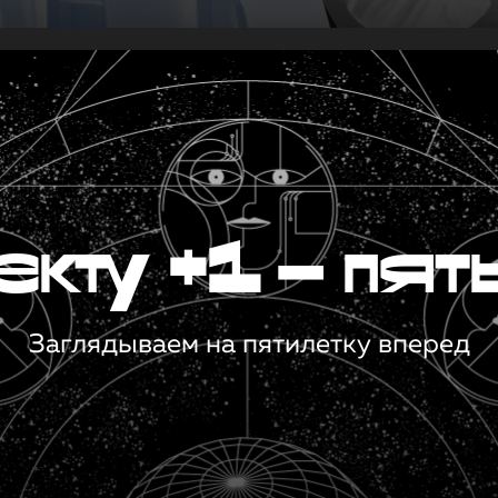
кту +1 — пят
Заглядываем на пятилетку вперед