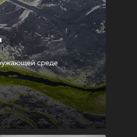
т
кружающей среде