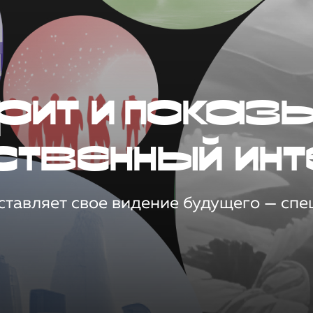
рит и показ
ственный инт
тавляет свое видение будущего — спец