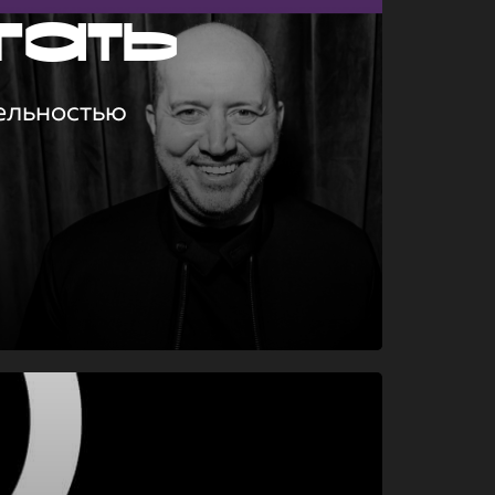
гать
ельностью