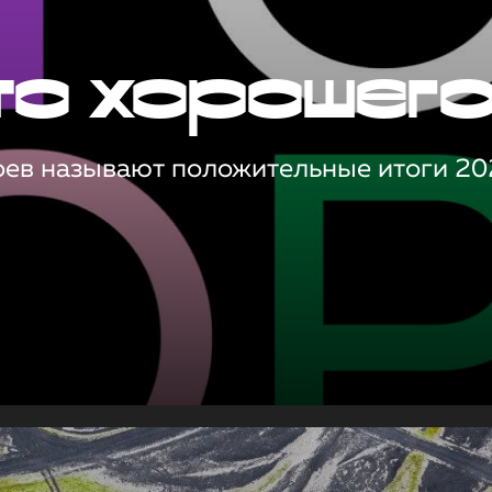
то хорошег
оев называют положительные итоги 20