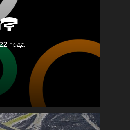
о?
22 года