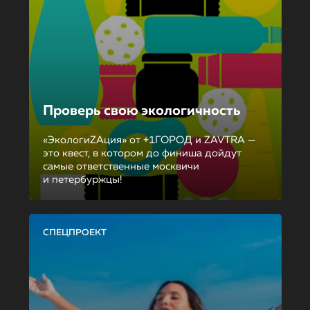
Проверь свою экологичность
«ЭкологиZAция» от +1ГОРОД и ZAVTRA —
это квест, в котором до финиша дойдут
самые ответственные москвичи
и петербуржцы!
СПЕЦПРОЕКТ