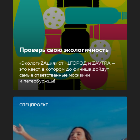
Проверь свою экологичность
«ЭкологиZAция» от +1ГОРОД и ZAVTRA —
это квест, в котором до финиша дойдут
самые ответственные москвичи
и петербуржцы!
СПЕЦПРОЕКТ