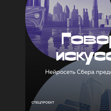
Гово
искус
Нейросеть Сбера предс
СПЕЦПРОЕКТ