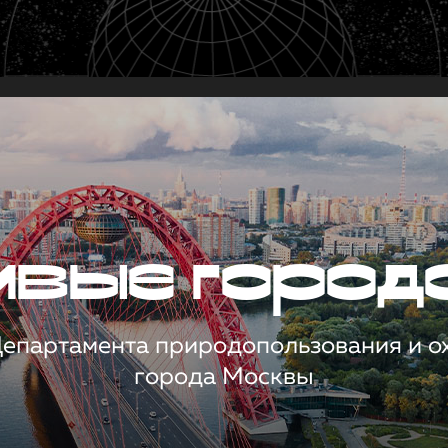
чивые город
 Департамента природопользования и 
города Москвы