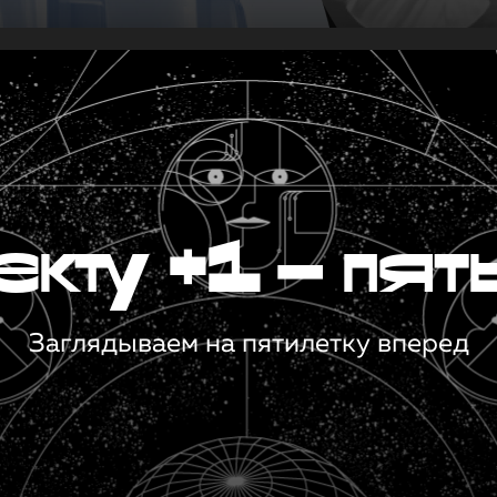
кту +1 — пят
Заглядываем на пятилетку вперед