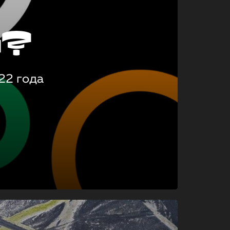
о?
22 года