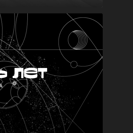
ь лет