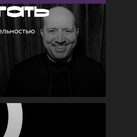
гать
ельностью