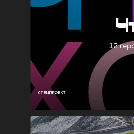
Ч
12 гер
СПЕЦПРОЕКТ