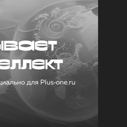
ывает
еллект
иально для Plus‑one.ru