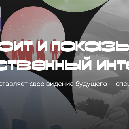
рит и показ
ственный инт
тавляет свое видение будущего — спец