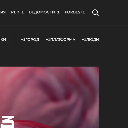
МИЯ
РБК+1
ВЕДОМОСТИ+1
FORBES+1
ИКИ
+1ГОРОД
+1ПЛАТФОРМА
+1ЛЮДИ
23