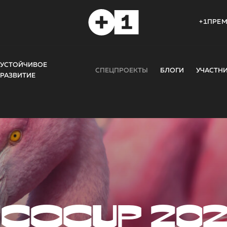
+1ПРЕ
УСТОЙЧИВОЕ
СПЕЦПРОЕКТЫ
БЛОГИ
УЧАСТН
РАЗВИТИЕ
COCUP 20