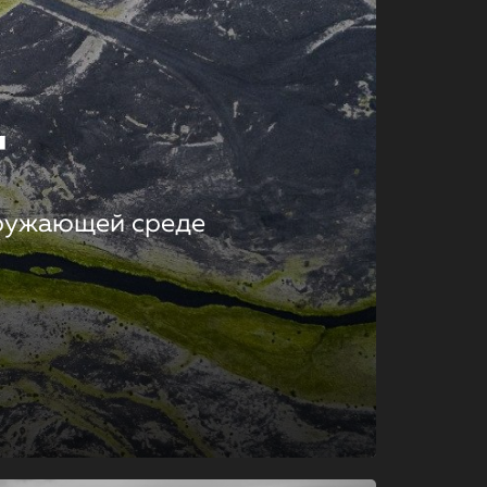
т
кружающей среде