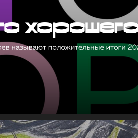
то хорошег
оев называют положительные итоги 20