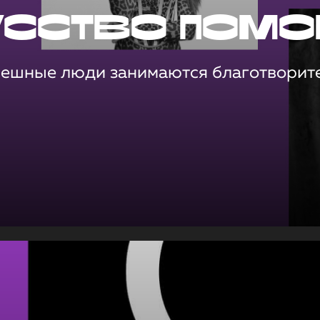
усство помо
пешные люди занимаются благотворит