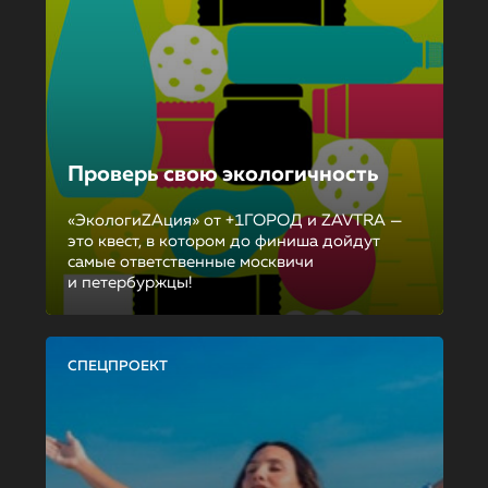
Проверь свою экологичность
«ЭкологиZAция» от +1ГОРОД и ZAVTRA —
это квест, в котором до финиша дойдут
самые ответственные москвичи
и петербуржцы!
СПЕЦПРОЕКТ