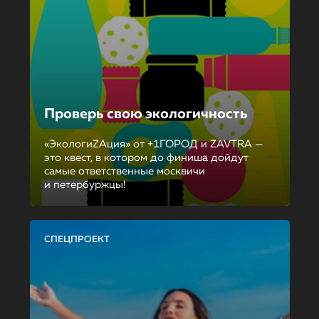
Проверь свою экологичность
«ЭкологиZAция» от +1ГОРОД и ZAVTRA —
это квест, в котором до финиша дойдут
самые ответственные москвичи
и петербуржцы!
СПЕЦПРОЕКТ