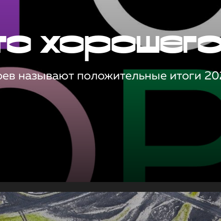
то хорошег
оев называют положительные итоги 20