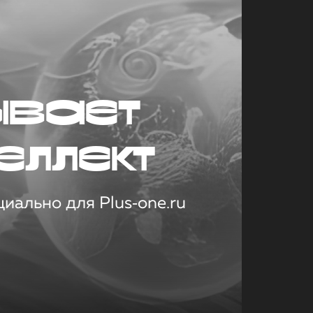
ывает
еллект
иально для Plus‑one.ru