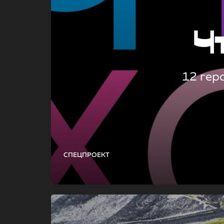
Ч
12 гер
СПЕЦПРОЕКТ