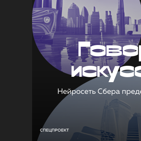
Гово
искус
Нейросеть Сбера предс
СПЕЦПРОЕКТ