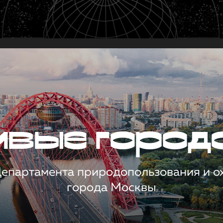
чивые город
 Департамента природопользования и 
города Москвы