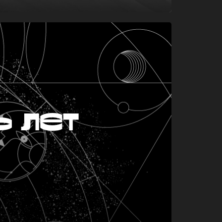
ь лет