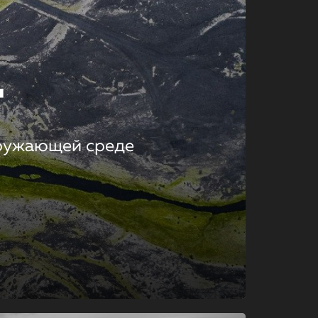
т
кружающей среде