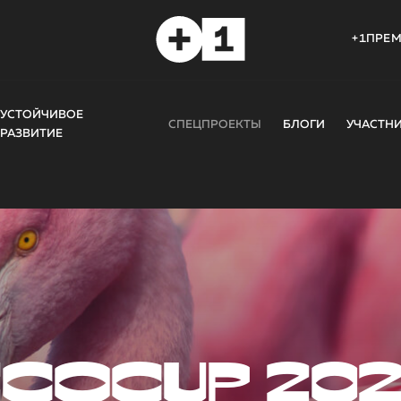
+1ПРЕ
УСТОЙЧИВОЕ
СПЕЦПРОЕКТЫ
БЛОГИ
УЧАСТН
РАЗВИТИЕ
COCUP 20