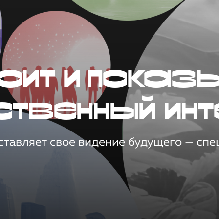
рит и показ
ственный инт
тавляет свое видение будущего — спец