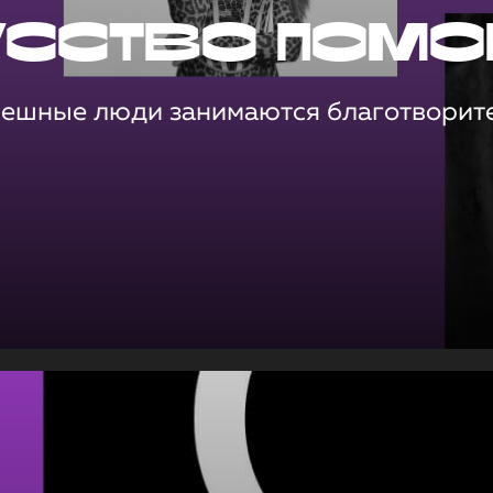
усство помо
пешные люди занимаются благотворит