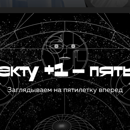
кту +1 — пят
Заглядываем на пятилетку вперед