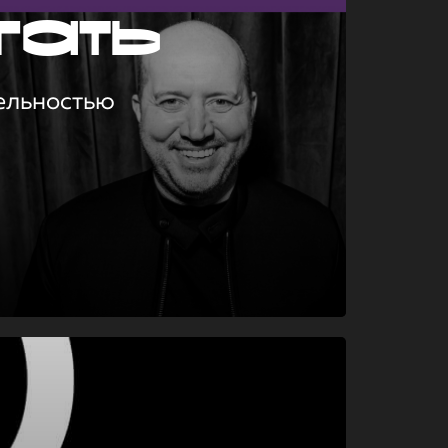
гать
ельностью