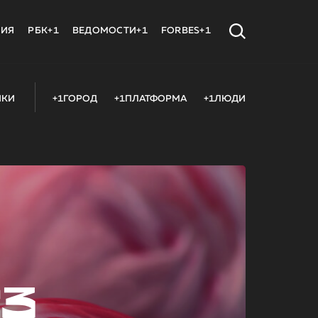
МИЯ
РБК+1
ВЕДОМОСТИ+1
FORBES+1
ИКИ
+1ГОРОД
+1ПЛАТФОРМА
+1ЛЮДИ
23