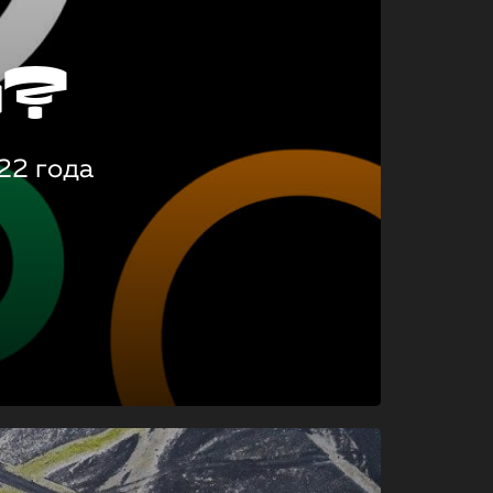
о?
22 года