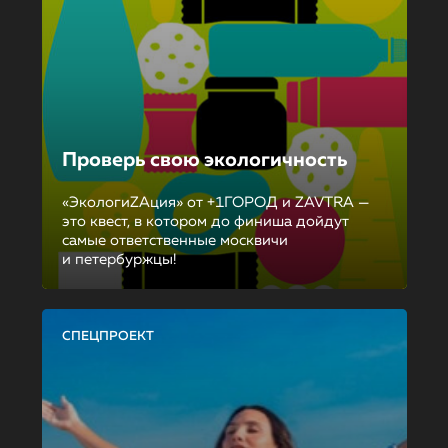
Проверь свою экологичность
«ЭкологиZAция» от +1ГОРОД и ZAVTRA —
это квест, в котором до финиша дойдут
самые ответственные москвичи
и петербуржцы!
СПЕЦПРОЕКТ