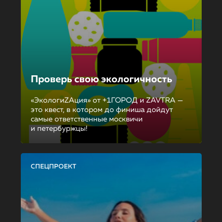
Проверь свою экологичность
«ЭкологиZAция» от +1ГОРОД и ZAVTRA —
это квест, в котором до финиша дойдут
самые ответственные москвичи
и петербуржцы!
СПЕЦПРОЕКТ