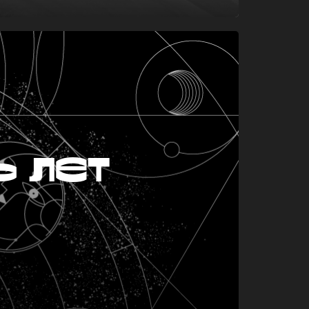
ь лет