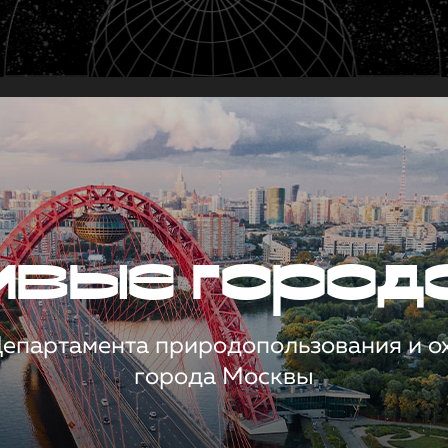
чивые город
 Департамента природопользования и 
города Москвы