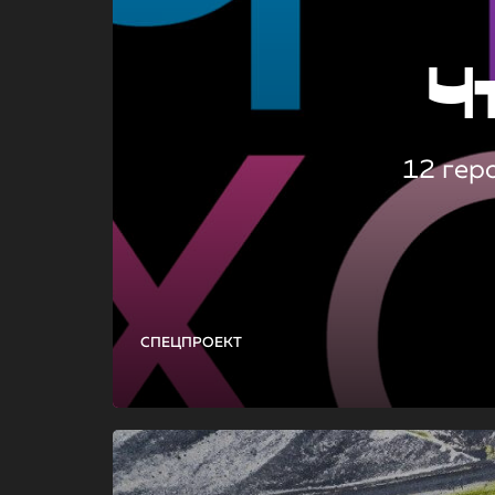
Ч
12 гер
СПЕЦПРОЕКТ