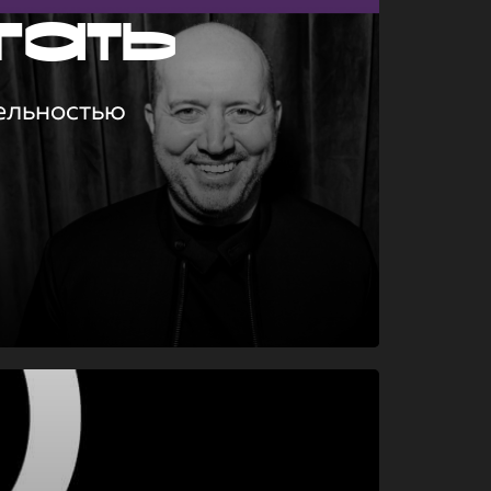
гать
ельностью