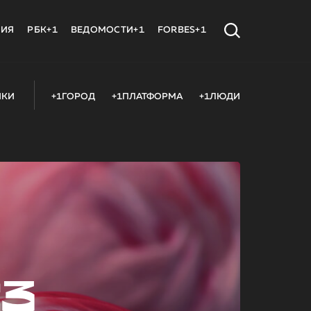
МИЯ
РБК+1
ВЕДОМОСТИ+1
FORBES+1
ИКИ
+1ГОРОД
+1ПЛАТФОРМА
+1ЛЮДИ
23