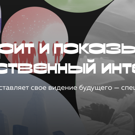
рит и показ
ственный инт
тавляет свое видение будущего — спец