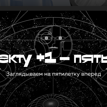
кту +1 — пят
Заглядываем на пятилетку вперед