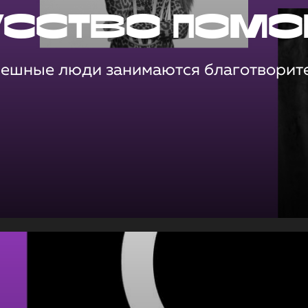
усство помо
пешные люди занимаются благотворит