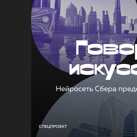
Гово
искус
Нейросеть Сбера предс
СПЕЦПРОЕКТ