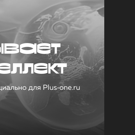
ывает
еллект
иально для Plus‑one.ru