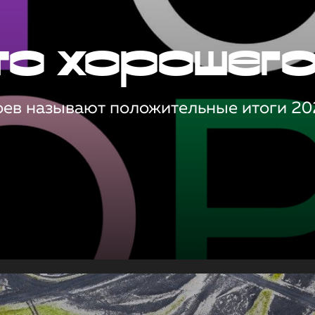
то хорошег
оев называют положительные итоги 20