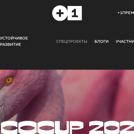
+1ПРЕ
УСТОЙЧИВОЕ
СПЕЦПРОЕКТЫ
БЛОГИ
УЧАСТН
РАЗВИТИЕ
COCUP 20