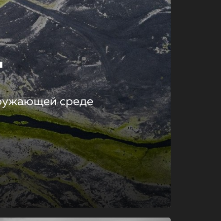
т
кружающей среде