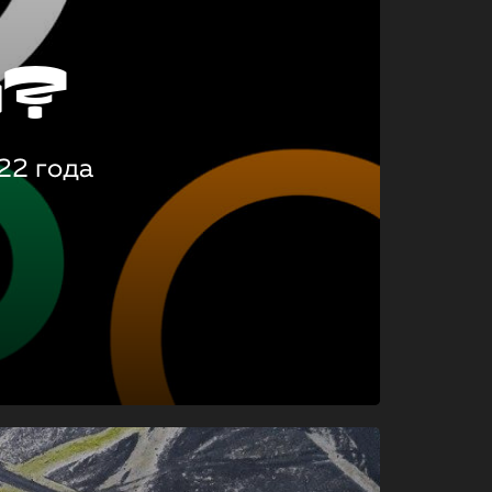
о?
22 года