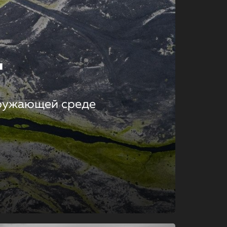
т
кружающей среде