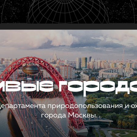
чивые город
 Департамента природопользования и 
города Москвы