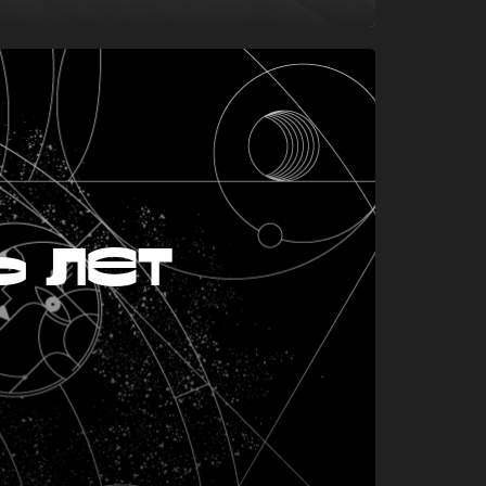
ь лет