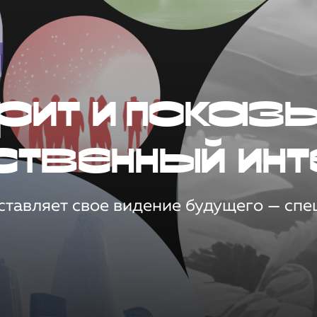
рит и показ
ственный инт
тавляет свое видение будущего — спец