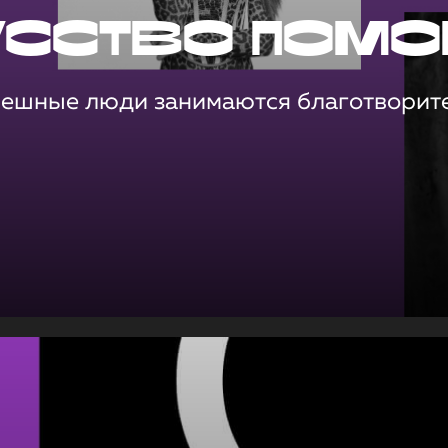
усство помо
пешные люди занимаются благотворит