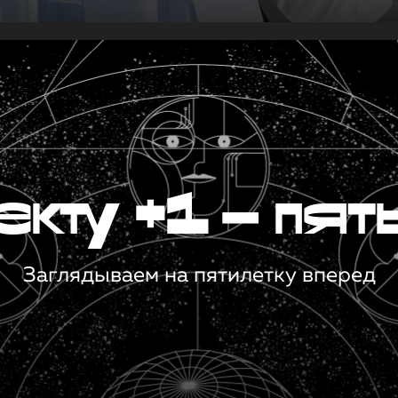
кту +1 — пят
Заглядываем на пятилетку вперед