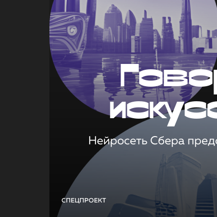
Гово
искус
Нейросеть Сбера предс
СПЕЦПРОЕКТ