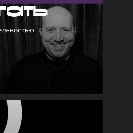
гать
ельностью