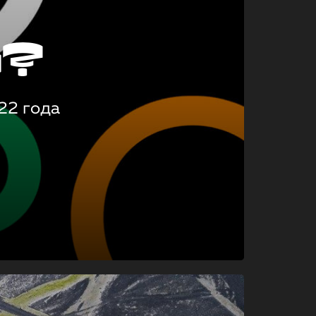
о?
22 года