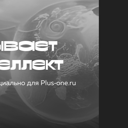
ывает
еллект
иально для Plus‑one.ru