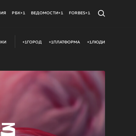
МИЯ
РБК+1
ВЕДОМОСТИ+1
FORBES+1
ИКИ
+1ГОРОД
+1ПЛАТФОРМА
+1ЛЮДИ
23