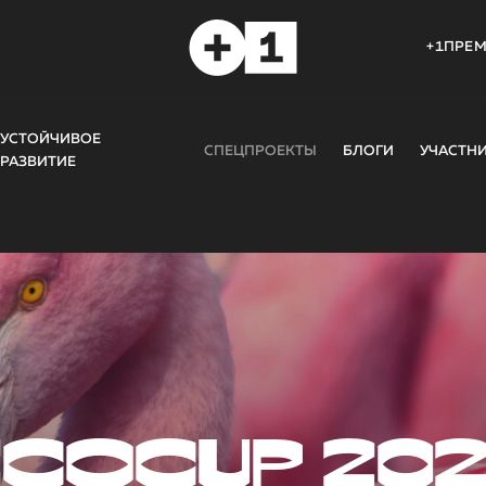
+1ПРЕ
УСТОЙЧИВОЕ
СПЕЦПРОЕКТЫ
БЛОГИ
УЧАСТН
РАЗВИТИЕ
COCUP 20