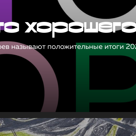
то хорошег
оев называют положительные итоги 20