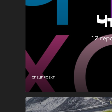
Ч
12 гер
СПЕЦПРОЕКТ