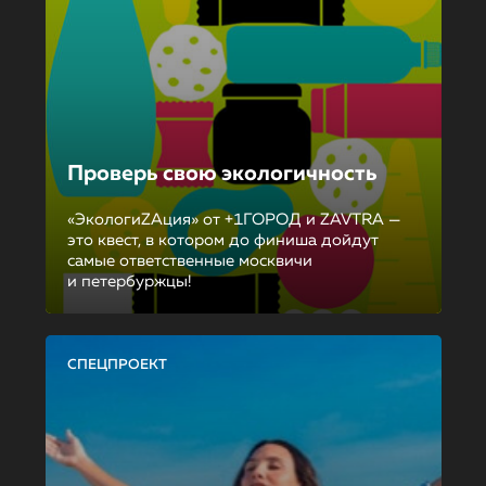
Проверь свою экологичность
«ЭкологиZAция» от +1ГОРОД и ZAVTRA —
это квест, в котором до финиша дойдут
самые ответственные москвичи
и петербуржцы!
СПЕЦПРОЕКТ