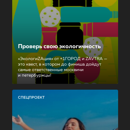
Проверь свою экологичность
«ЭкологиZAция» от +1ГОРОД и ZAVTRA —
это квест, в котором до финиша дойдут
самые ответственные москвичи
и петербуржцы!
СПЕЦПРОЕКТ