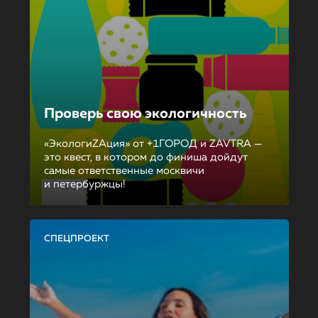
Проверь свою экологичность
«ЭкологиZAция» от +1ГОРОД и ZAVTRA —
это квест, в котором до финиша дойдут
самые ответственные москвичи
и петербуржцы!
СПЕЦПРОЕКТ