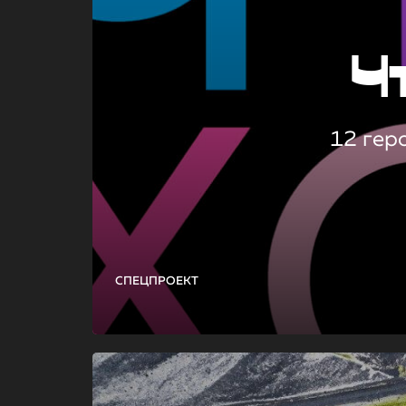
Ч
12 гер
СПЕЦПРОЕКТ