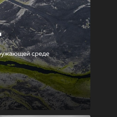
т
кружающей среде