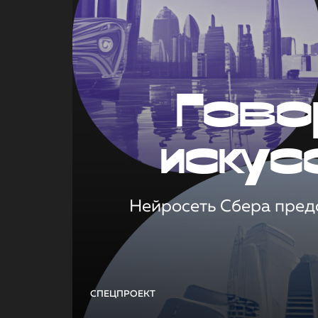
Гово
искус
Нейросеть Сбера предс
СПЕЦПРОЕКТ