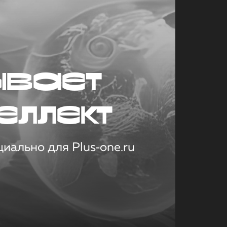
ывает
еллект
иально для Plus‑one.ru