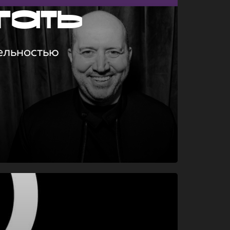
гать
ельностью