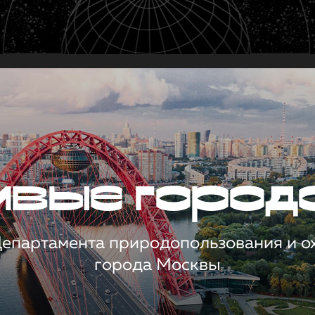
чивые город
 Департамента природопользования и 
города Москвы