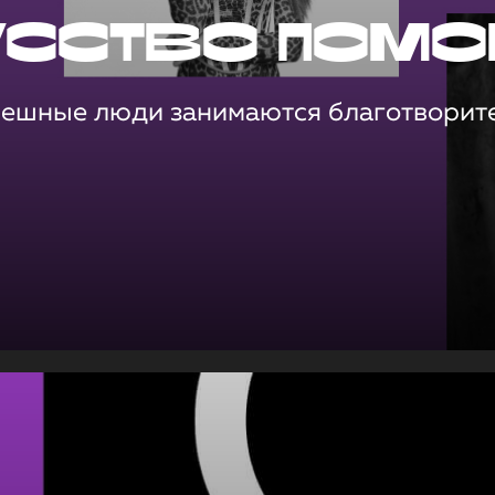
усство помо
пешные люди занимаются благотворит