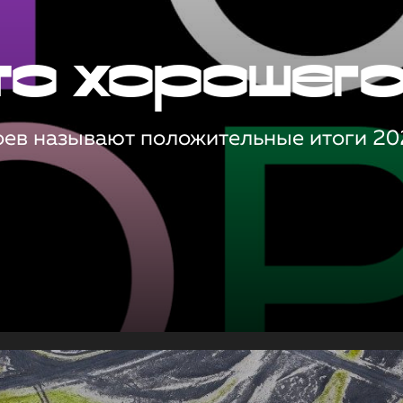
то хорошег
оев называют положительные итоги 20