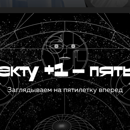
кту +1 — пят
Заглядываем на пятилетку вперед