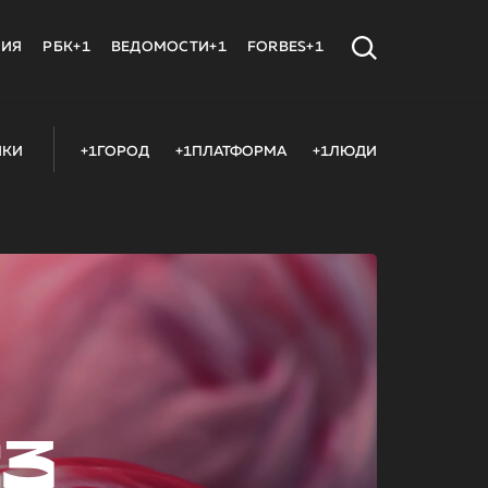
МИЯ
РБК+1
ВЕДОМОСТИ+1
FORBES+1
ИКИ
+1ГОРОД
+1ПЛАТФОРМА
+1ЛЮДИ
23