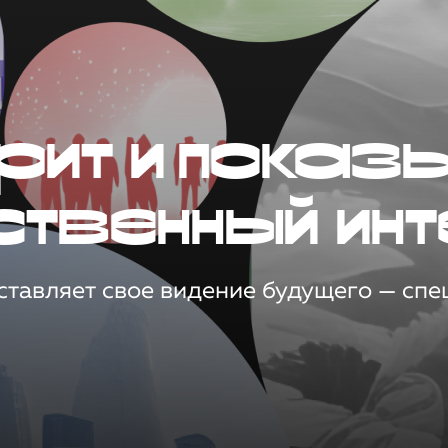
рит и показ
ственный инт
тавляет свое видение будущего — спец