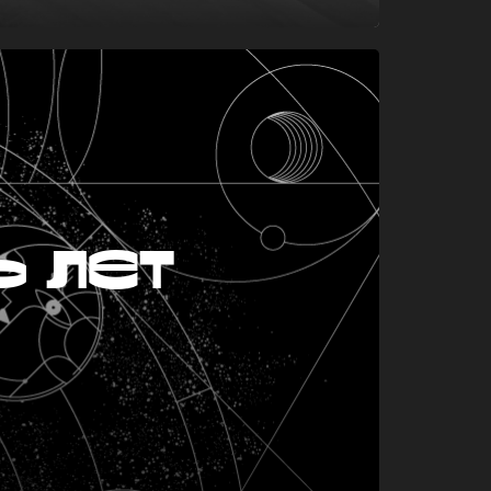
ь лет