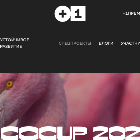
+1ПРЕ
УСТОЙЧИВОЕ
СПЕЦПРОЕКТЫ
БЛОГИ
УЧАСТН
РАЗВИТИЕ
COCUP 20