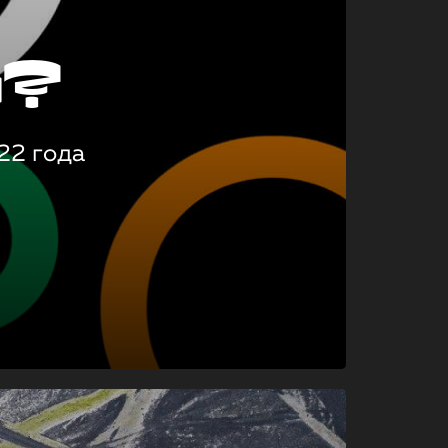
о?
22 года