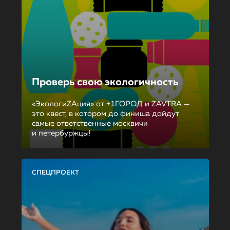
Проверь свою экологичность
«ЭкологиZAция» от +1ГОРОД и ZAVTRA —
это квест, в котором до финиша дойдут
самые ответственные москвичи
и петербуржцы!
СПЕЦПРОЕКТ