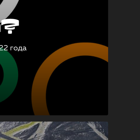
о?
22 года