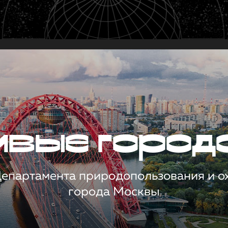
чивые город
 Департамента природопользования и 
города Москвы