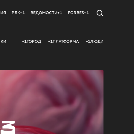
МИЯ
РБК+1
ВЕДОМОСТИ+1
FORBES+1
ИКИ
+1ГОРОД
+1ПЛАТФОРМА
+1ЛЮДИ
23