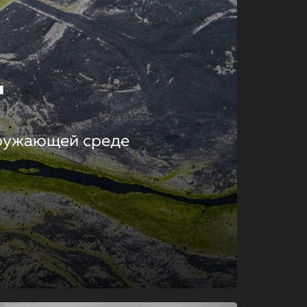
т
кружающей среде