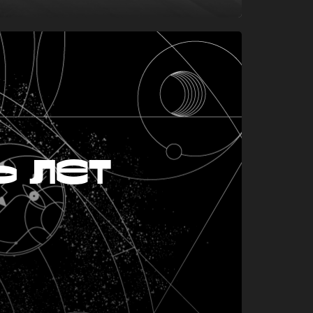
ь лет