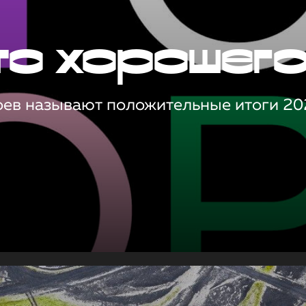
то хорошег
оев называют положительные итоги 20