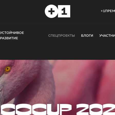
+1ПРЕ
УСТОЙЧИВОЕ
СПЕЦПРОЕКТЫ
БЛОГИ
УЧАСТН
РАЗВИТИЕ
COCUP 20