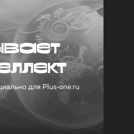
ывает
еллект
иально для Plus‑one.ru