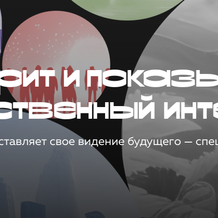
рит и показ
ственный инт
тавляет свое видение будущего — спец