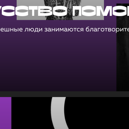
усство помо
пешные люди занимаются благотворит