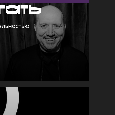
гать
ельностью