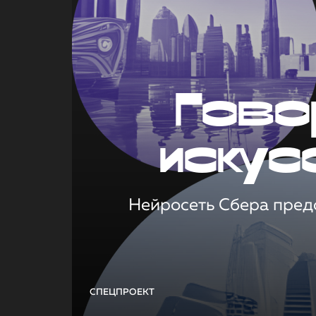
Гово
искус
Нейросеть Сбера предс
СПЕЦПРОЕКТ