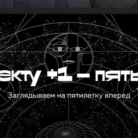
кту +1 — пят
Заглядываем на пятилетку вперед