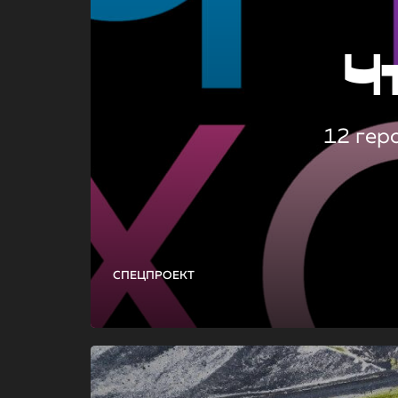
Ч
12 гер
СПЕЦПРОЕКТ